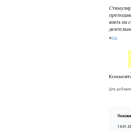
Стимулир
преподава
взять на
деятельно
#
PM
Коммент
Для добавле
Похожи
14.01.2