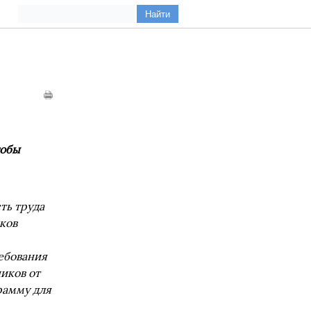
тобы
ть труда
ков
ебования
иков от
рамму для