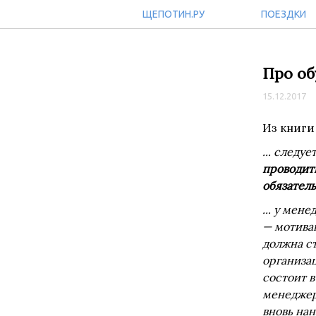
ЩЕПОТИН.РУ
ПОЕЗДКИ
Про об
15.12.2017
Из книг
... следу
проводит
обязател
... у мен
— мотива
должна с
организа
состоит в
менеджер
вновь на