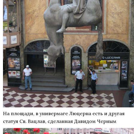
На площади, в универмаге Люцерна есть и другая
статуя Св. Вацлав, сделанная Давидом Черным