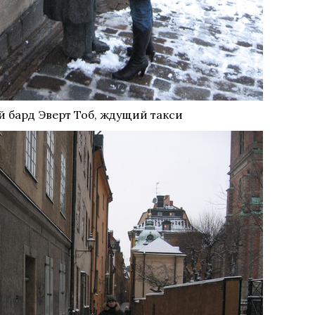
 бард Эверт Тоб, ждущий такси