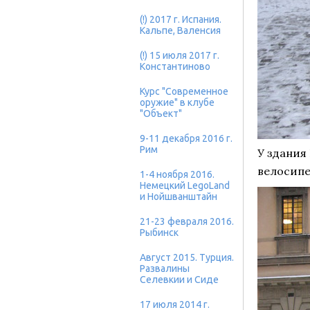
(!) 2017 г. Испания.
Кальпе, Валенсия
(!) 15 июля 2017 г.
Константиново
Курс "Современное
оружие" в клубе
"Объект"
9-11 декабря 2016 г.
Рим
У здания
велосип
1-4 ноября 2016.
Немецкий LegoLand
и Нойшванштайн
21-23 февраля 2016.
Рыбинск
Август 2015. Турция.
Развалины
Селевкии и Сиде
17 июля 2014 г.