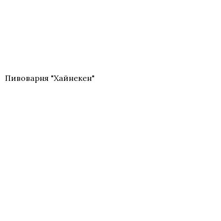
Пивоварня "Хайнекен"