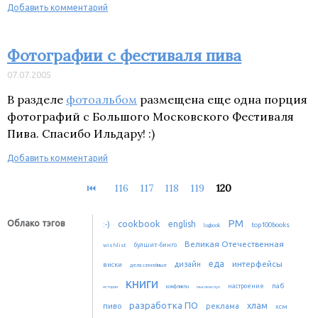
Добавить комментарий
Фотографии с фестиваля пива
07.07.2005
В разделе
фотоальбом
размещена еще одна порция
фотографий с Большого Московского Фестиваля
Пива. Спасибо Ильдару! :)
Добавить комментарий
⏮
116
117
118
119
120
PM
Облако тэгов
cookbook
:-)
english
top100books
logbook
Великая Отечественная
булшит-бинго
wishlist
еда
интерфейсы
дизайн
виски
дела семейные
книги
паб
настроение
истории
конфликты
мысли вслух
разработка ПО
хлам
пиво
реклама
хсм