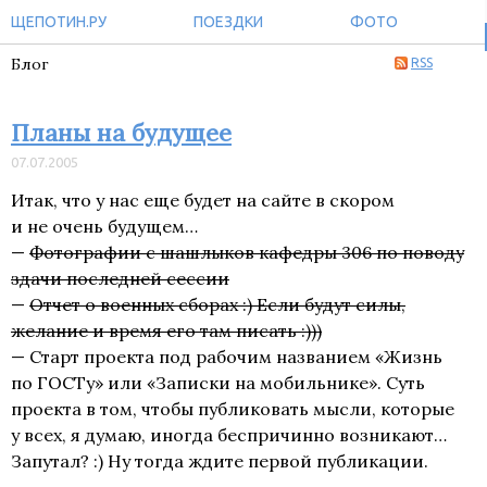
ЩЕПОТИН.РУ
ПОЕЗДКИ
ФОТО
Блог
RSS
Планы на будущее
07.07.2005
Итак, что у нас еще будет на сайте в скором
и не очень будущем…
—
Фотографии с шашлыков кафедры 306 по поводу
здачи последней сессии
—
Отчет о военных сборах :) Если будут силы,
желание и время его там писать :)))
— Старт проекта под рабочим названием «Жизнь
по ГОСТу» или «Записки на мобильнике». Суть
проекта в том, чтобы публиковать мысли, которые
у всех, я думаю, иногда беспричинно возникают…
Запутал? :) Ну тогда ждите первой публикации.