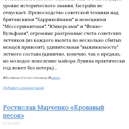
уровне исторического знания, facepalm не
отпускает. Превосходство советской техники над
британскими "Харрикейнами" и немецкими
"Мессершмитами", "Юнкерсами" и "Фокке-
Вульфами", огромные разгромные счета советских
летчиков (из каждого вылета по несколько сбитых
немцев привозят), удивительная "выживаемость"
летного состава (цинично, конечно, так о предках,
но молодое поколение майора Лунина практически
год воюет без потерь)...
#
Великая Отечественная
#
книги
Добавить комментарий
Ростислав Марченко «Кровавый
песок»
01.04.2021