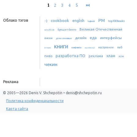
1
2
3
4
5
⏭
PM
Облако тэгов
cookbook
:-)
english
top100books
logbook
Великая Отечественная
булшит-бинго
wishlist
еда
интерфейсы
дизайн
виски
дела семейные
книги
паб
настроение
истории
конфликты
мысли вслух
разработка ПО
хлам
пиво
реклама
хсм
чекин
Реклама
© 2005—2026 Denis V. Shchepotin • denis@shchepotin.ru
Политика конфиденциальности
Карта сайта