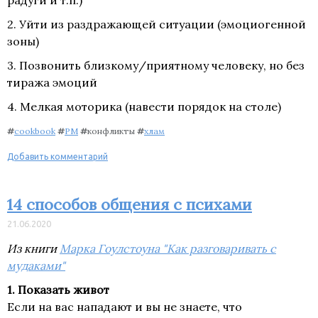
радуги и т.п.)
2. Уйти из раздражающей ситуации (эмоциогенной
зоны)
3. Позвонить близкому/приятному человеку, но без
тиража эмоций
4. Мелкая моторика (навести порядок на столе)
#
cookbook
#
PM
#
конфликты
#
хлам
Добавить комментарий
14 способов общения с психами
21.06.2020
Из книги
Марка Гоулстоуна "Как разговаривать с
мудаками"
1. Показать живот
Если на вас нападают и вы не знаете, что