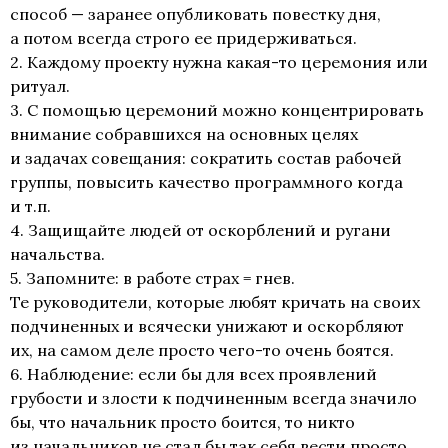
способ — заранее опубликовать повестку дня,
а потом всегда строго ее придерживаться.
2. Каждому проекту нужна
какая-то
церемония или
ритуал.
3. С помощью церемоний можно концентрировать
внимание собравшихся на основных целях
и задачах совещания: сократить состав рабочей
группы, повысить качество программного когда
и т.п.
4. Защищайте людей от оскорблений и ругани
начальства.
5. Запомните: в работе страх = гнев.
Те руководители, которые любят кричать на своих
подчиненных и всячески унижают и оскорбляют
их, на самом деле просто
чего-то
очень боятся.
6. Наблюдение: если бы для всех проявлений
грубости и злости к подчиненным всегда значило
бы, что начальник просто боится, то никто
из начальников не стал бы так себя вести просто