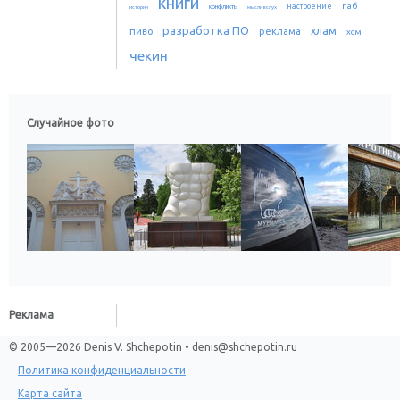
книги
паб
настроение
истории
конфликты
мысли вслух
разработка ПО
хлам
пиво
реклама
хсм
чекин
Случайное фото
Реклама
© 2005—2026 Denis V. Shchepotin • denis@shchepotin.ru
Политика конфиденциальности
Карта сайта