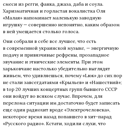
смеси из регги, фанка, джаза, даба и соула.
Харизматичная и горластая вокалистка Оля
«Малая» напоминает маленькую заводную
игрушку — совершенно непонятно, каким образом
в ней умещается столько голоса.
Они собрали в себе все лучшее, что есть
в современной украинской музыке, — энергичную
подачу и привязчивые рефрены, прозападное
звучание и этнические элементы. При этом
харьковчане настолько убедительно выглядят
живьем, что удивляешься, почему «Lюк» до сих пор
не стали завсегдатаями «Крыльев» и «Нашествий»;
в top 20 лучших концертных групп бывшего СССР
они войдут во всяком случае. Впрочем, для
перелома ситуации им достаточно будет записать
еще один радиохит вроде «Электрочеловека»,
некоторое время назад попавшего в
хит-парад
«Русского радио». Кстати, ходили слухи, что