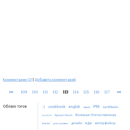
Комментарии (2)
|
Добавить комментарий
⏮
109
110
111
112
113
114
115
116
117
⏭
PM
Облако тэгов
cookbook
:-)
english
top100books
logbook
Великая Отечественная
булшит-бинго
wishlist
еда
интерфейсы
дизайн
виски
дела семейные