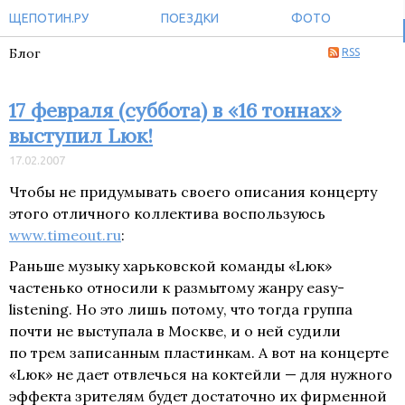
ЩЕПОТИН.РУ
ПОЕЗДКИ
ФОТО
Блог
RSS
17 февраля (суббота) в «16 тоннах»
выступил Lюк!
17.02.2007
Чтобы не придумывать своего описания концерту
этого отличного коллектива воспользуюсь
www.timeout.ru
:
Раньше музыку харьковской команды «Lюк»
частенько относили к размытому жанру easy-
listening. Но это лишь потому, что тогда группа
почти не выступала в Москве, и о ней судили
по трем записанным пластинкам. А вот на концерте
«Lюк» не дает отвлечься на коктейли — для нужного
эффекта зрителям будет достаточно их фирменной