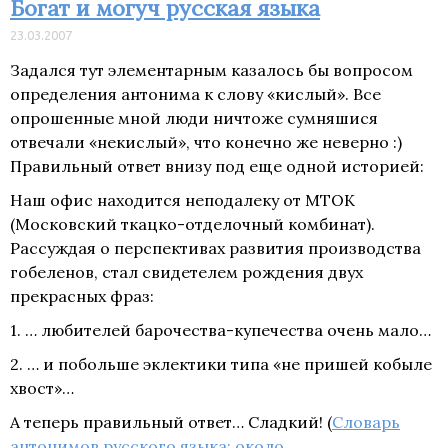
Богат и могуч русская языка
23.03.2007
Задался тут элементарным казалось бы вопросом
определения антонима к слову «кислый». Все
опрошенные мной люди ничтоже сумняшися
отвечали «некислый», что конечно же неверно :)
Правильный ответ внизу под еще одной историей:
Наш офис находится неподалеку от МТОК
(Московский ткацко-отделочный комбинат).
Рассуждая о перспективах развития производства
гобеленов, стал свидетелем рождения двух
прекрасных фраз:
1. … любителей барочества-купечества очень мало…
2. … и побольше эклектики типа «не пришей кобыле
хвост»…
А теперь правильный ответ… Сладкий! (
Словарь
антонимов русского языка: около