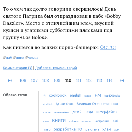
То о чем так долго говорили свершилось! День
святого Патрика был отпразднован в пабе «Bobby
Dazzler». Место с отличнейшим элем, вкусной
кухней и угарными субботними плясками под
группу «Los Bolos».
Как пишется во всяких порно-баннерах:
ФОТО!
#
паб
#
пиво
#
чекин
Комментарии (3)
|
Добавить комментарий
⏮
106
107
108
109
110
111
112
113
114
⏭
PM
Облако тэгов
cookbook
:-)
english
top100books
logbook
Великая Отечественная
булшит-бинго
wishlist
еда
интерфейсы
дизайн
виски
дела семейные
книги
паб
настроение
истории
конфликты
мысли вслух
разработка ПО
хлам
пиво
реклама
хсм