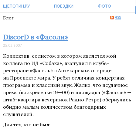
ЩЕПОТИН.РУ
ПОЕЗДКИ
ФОТО
Блог
RSS
DiscorD в «Фасоли»
25.03.2007
Коллектив, солистом в котором является мой
коллега по ИД «Собака», выступил в клубе-
ресторане «Фасоль» в Аптекарском огороде
на Проспекте мира. У ребят отличная концертная
программа и классный звук. Жалко, что неудачное
время (воскресенье
19—00
) и площадка («Фасоль» —
штаб-квартира вечеринок Радио Ретро) обернулись
обидно малым количеством благодарных
слушателей.
Для тех, кто не был: