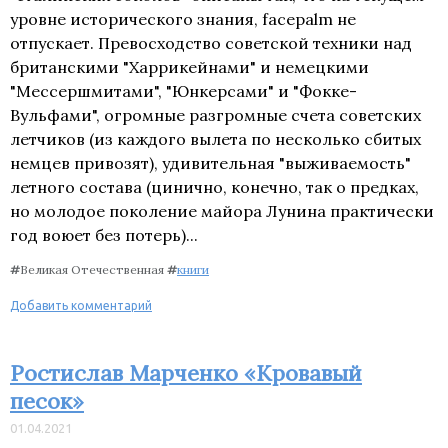
уровне исторического знания, facepalm не
отпускает. Превосходство советской техники над
британскими "Харрикейнами" и немецкими
"Мессершмитами", "Юнкерсами" и "Фокке-
Вульфами", огромные разгромные счета советских
летчиков (из каждого вылета по несколько сбитых
немцев привозят), удивительная "выживаемость"
летного состава (цинично, конечно, так о предках,
но молодое поколение майора Лунина практически
год воюет без потерь)...
#
Великая Отечественная
#
книги
Добавить комментарий
Ростислав Марченко «Кровавый
песок»
01.04.2021