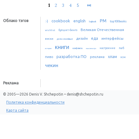
1
2
3
4
5
⏭
PM
Облако тэгов
cookbook
:-)
english
top100books
logbook
Великая Отечественная
булшит-бинго
wishlist
еда
интерфейсы
дизайн
виски
дела семейные
книги
паб
настроение
истории
конфликты
мысли вслух
разработка ПО
хлам
пиво
реклама
хсм
чекин
Реклама
© 2005—2026 Denis V. Shchepotin • denis@shchepotin.ru
Политика конфиденциальности
Карта сайта