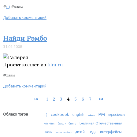
#
:-)
#
хлам
Добавить комментарий
Найди Рэмбо
31.01.2008
Проект коллег из
film.ru
#
хлам
Добавить комментарий
⏮
1
2
3
4
5
6
7
⏭
PM
Облако тэгов
cookbook
:-)
english
top100books
logbook
Великая Отечественная
булшит-бинго
wishlist
еда
интерфейсы
дизайн
виски
дела семейные