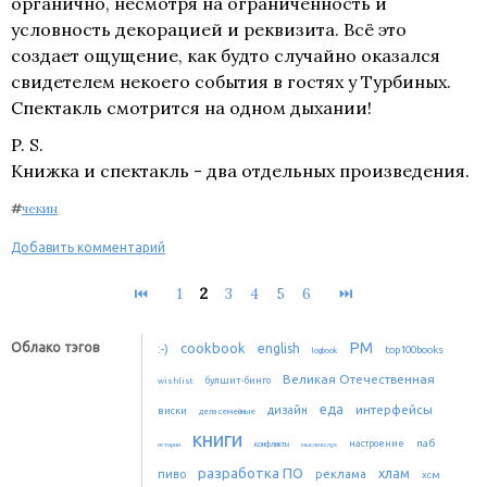
органично, несмотря на ограниченность и
условность декорацией и реквизита. Всё это
создает ощущение, как будто случайно оказался
свидетелем некоего события в гостях у Турбиных.
Спектакль смотрится на одном дыхании!
P. S.
Книжка и спектакль - два отдельных произведения.
#
чекин
Добавить комментарий
⏮
1
2
3
4
5
6
⏭
PM
Облако тэгов
cookbook
:-)
english
top100books
logbook
Великая Отечественная
булшит-бинго
wishlist
еда
интерфейсы
дизайн
виски
дела семейные
книги
паб
настроение
истории
конфликты
мысли вслух
разработка ПО
хлам
пиво
реклама
хсм