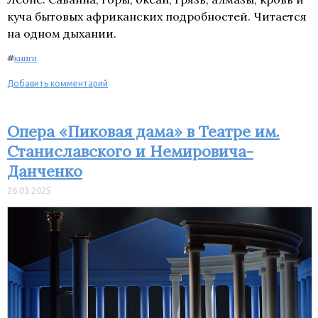
куча бытовых африканских подробностей. Читается
на одном дыхании.
#
книги
Добавить комментарий
Опера «Пиковая дама» в Театре им.
Станиславского и Немировича-
Данченко
26.03.2025