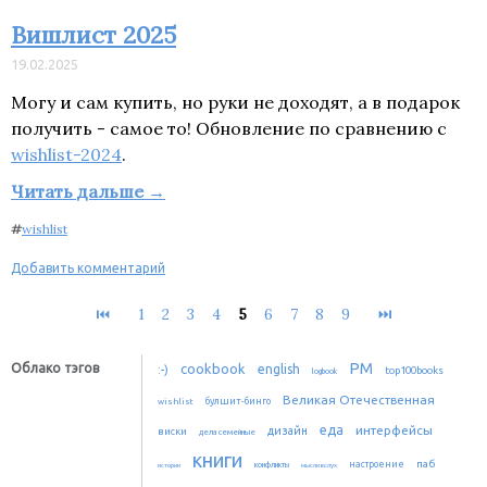
Вишлист 2025
19.02.2025
Могу и сам купить, но руки не доходят, а в подарок
получить - самое то! Обновление по сравнению с
wishlist-2024
.
Читать дальше →
#
wishlist
Добавить комментарий
⏮
1
2
3
4
5
6
7
8
9
⏭
PM
Облако тэгов
cookbook
:-)
english
top100books
logbook
Великая Отечественная
булшит-бинго
wishlist
еда
интерфейсы
дизайн
виски
дела семейные
книги
паб
настроение
истории
конфликты
мысли вслух