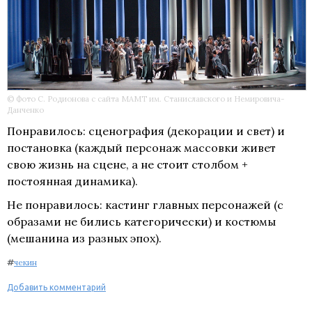
© Фото С. Родионова с сайта МАМТ им. Станиславского и Немировича-
Данченко
Понравилось: сценография (декорации и свет) и
постановка (каждый персонаж массовки живет
свою жизнь на сцене, а не стоит столбом +
постоянная динамика).
Не понравилось: кастинг главных персонажей (с
образами не бились категорически) и костюмы
(мешанина из разных эпох).
#
чекин
Добавить комментарий